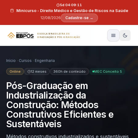
Pular para o conteúdo
5d 04:09:10
Minicurso - Direito Médico e Gestão de Riscos na Saúde
12/08/2026
Cadastre-se →
ESCOLA BRASILEIRA DE
GRADUAÇÃO E PÓS-GRADUAÇÃO
Início
Cursos
Engenharia
Online
12 meses
360h de conteúdo
MEC Conceito 5
Pós-Graduação em
Industrialização da
Construção: Métodos
Construtivos Eficientes e
Sustentáveis
Métodos construtivos industrializados e sustentáveis