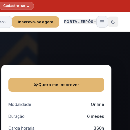
Cadastre-se →
so
Inscreva-se agora
PORTAL EBPÓS
Quero me inscrever
Modalidade
Online
Duração
6 meses
Carga horária
360h