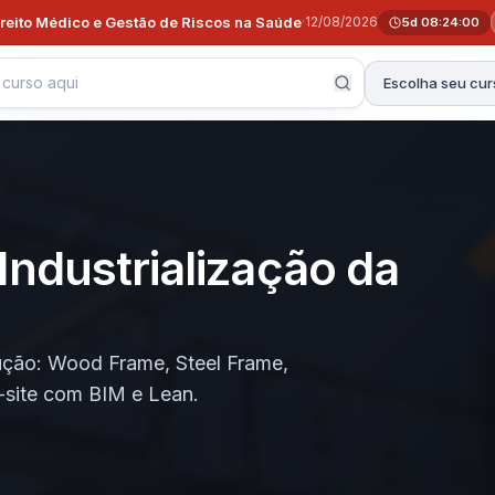
ireito Médico e Gestão de Riscos na Saúde
·
12/08/2026
5d 08:23:59
Escolha seu cur
ndustrialização da
ução: Wood Frame, Steel Frame,
-site com BIM e Lean.