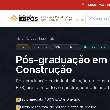
Pular para o conteúdo
Minicurso - D
ESCOLA BRASILEIRA DE
GRADUAÇÃO E PÓS-GRADUAÇÃO
Início
Cursos
Engenharia
Online
6 meses
360h de conteúdo
MEC Conceito 5
Pós-graduação em I
Construção
Pós-graduação em industrialização da constr
EPS, pré-fabricados e construção modular off
Inicio imediato (100% EAD e Gravado)
Flexibilidade total de horário e ritmo de estudo