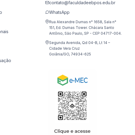
contato@faculdadeebpos.edu.br
o
WhatsApp
Rua Alexandre Dumas n° 1658, Sala n°
151, Ed. Dumas Tower. Chácara Santo
onais
Antônio, São Paulo, SP - CEP 04717-004.
Segunda Avenida, Qd 04-B, Lt 14 –
Cidade Vera Cruz
Goiânia/GO, 74934-625
uação