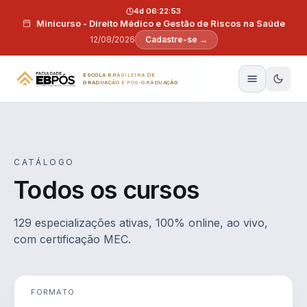
Pular para o conteúdo
4d 06:22:52
Minicurso - Direito Médico e Gestão de Riscos na Saúde
12/08/2026
Cadastre-se →
ESCOLA BRASILEIRA DE
GRADUAÇÃO E PÓS-GRADUAÇÃO
CATÁLOGO
Todos os cursos
129 especializações ativas, 100% online, ao vivo,
com certificação MEC.
FORMATO