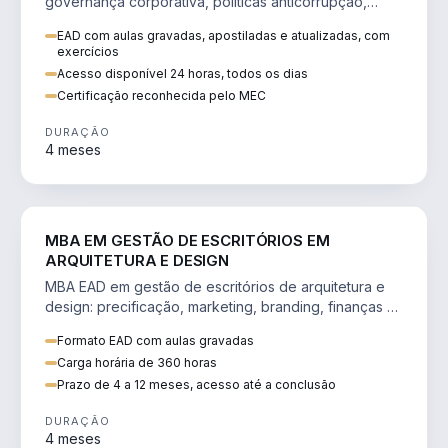
governança corporativa, políticas anticorrupção,
melhoria contínua e IA aplicada a processos.
EAD com aulas gravadas, apostiladas e atualizadas, com
exercícios
Acesso disponível 24 horas, todos os dias
Certificação reconhecida pelo MEC
DURAÇÃO
4 meses
ENGENHARIA
MBA EM GESTÃO DE ESCRITÓRIOS EM
ARQUITETURA E DESIGN
MBA EAD em gestão de escritórios de arquitetura e
design: precificação, marketing, branding, finanças e
gestão de equipes criativas.
Formato EAD com aulas gravadas
Carga horária de 360 horas
Prazo de 4 a 12 meses, acesso até a conclusão
DURAÇÃO
4 meses