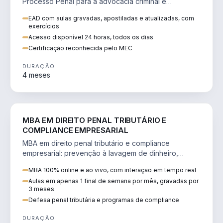
Processo Penal para a advocacia criminal e
concursos jurídicos.
EAD com aulas gravadas, apostiladas e atualizadas, com
exercícios
Acesso disponível 24 horas, todos os dias
Certificação reconhecida pelo MEC
DURAÇÃO
4 meses
DIREITO
MBA EM DIREITO PENAL TRIBUTÁRIO E
COMPLIANCE EMPRESARIAL
MBA em direito penal tributário e compliance
empresarial: prevenção à lavagem de dinheiro,
crimes tributários e auditoria.
MBA 100% online e ao vivo, com interação em tempo real
Aulas em apenas 1 final de semana por mês, gravadas por
3 meses
Defesa penal tributária e programas de compliance
DURAÇÃO