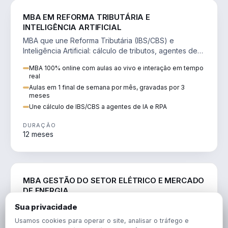
DIREITO
MBA EM REFORMA TRIBUTÁRIA E
INTELIGÊNCIA ARTIFICIAL
MBA que une Reforma Tributária (IBS/CBS) e
Inteligência Artificial: cálculo de tributos, agentes de
IA, RPA e automação da rotina fiscal.
MBA 100% online com aulas ao vivo e interação em tempo
real
Aulas em 1 final de semana por mês, gravadas por 3
meses
Une cálculo de IBS/CBS a agentes de IA e RPA
DURAÇÃO
12 meses
ENGENHARIA
MBA GESTÃO DO SETOR ELÉTRICO E MERCADO
DE ENERGIA
MBA que forma para o setor elétrico e o mercado de
Sua privacidade
energia: regulação, comercialização, geração,
Usamos cookies para operar o site, analisar o tráfego e
transmissão e revisão tarifária.