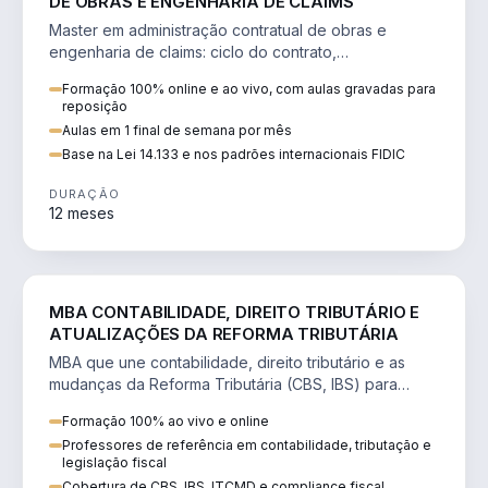
DE OBRAS E ENGENHARIA DE CLAIMS
Master em administração contratual de obras e
engenharia de claims: ciclo do contrato,
fundamentação de pleitos, delay analysis e FIDIC.
Formação 100% online e ao vivo, com aulas gravadas para
reposição
Aulas em 1 final de semana por mês
Base na Lei 14.133 e nos padrões internacionais FIDIC
DURAÇÃO
12 meses
DIREITO
MBA CONTABILIDADE, DIREITO TRIBUTÁRIO E
ATUALIZAÇÕES DA REFORMA TRIBUTÁRIA
MBA que une contabilidade, direito tributário e as
mudanças da Reforma Tributária (CBS, IBS) para
atuação estratégica no novo cenário.
Formação 100% ao vivo e online
Professores de referência em contabilidade, tributação e
legislação fiscal
Cobertura de CBS, IBS, ITCMD e compliance fiscal