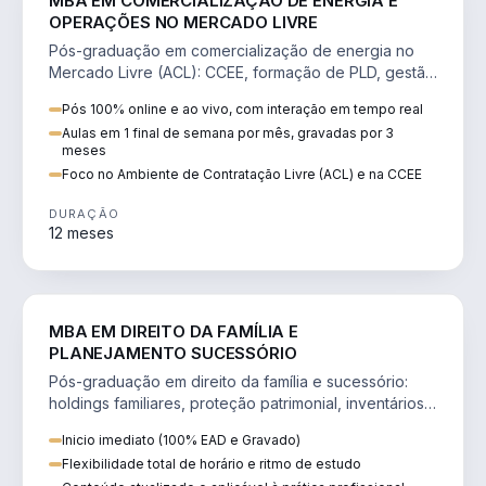
MBA EM COMERCIALIZAÇÃO DE ENERGIA E
OPERAÇÕES NO MERCADO LIVRE
Pós-graduação em comercialização de energia no
Mercado Livre (ACL): CCEE, formação de PLD, gestão
de risco e migração de clientes.
Pós 100% online e ao vivo, com interação em tempo real
Aulas em 1 final de semana por mês, gravadas por 3
meses
Foco no Ambiente de Contratação Livre (ACL) e na CCEE
DURAÇÃO
12 meses
DIREITO
MBA EM DIREITO DA FAMÍLIA E
PLANEJAMENTO SUCESSÓRIO
Pós-graduação em direito da família e sucessório:
holdings familiares, proteção patrimonial, inventários
e tributação da sucessão.
Inicio imediato (100% EAD e Gravado)
Flexibilidade total de horário e ritmo de estudo