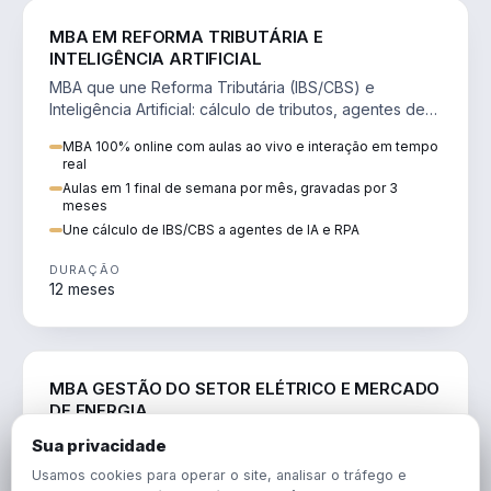
DIREITO
MBA EM REFORMA TRIBUTÁRIA E
INTELIGÊNCIA ARTIFICIAL
MBA que une Reforma Tributária (IBS/CBS) e
Inteligência Artificial: cálculo de tributos, agentes de
IA, RPA e automação da rotina fiscal.
MBA 100% online com aulas ao vivo e interação em tempo
real
Aulas em 1 final de semana por mês, gravadas por 3
meses
Une cálculo de IBS/CBS a agentes de IA e RPA
DURAÇÃO
12 meses
ENGENHARIA
MBA GESTÃO DO SETOR ELÉTRICO E MERCADO
DE ENERGIA
MBA que forma para o setor elétrico e o mercado de
Sua privacidade
energia: regulação, comercialização, geração,
Usamos cookies para operar o site, analisar o tráfego e
transmissão e revisão tarifária.