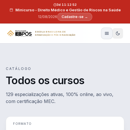
Pular para o conteúdo
3d 11:12:51
Minicurso - Direito Médico e Gestão de Riscos na Saúde
12/08/2026
Cadastre-se →
ESCOLA BRASILEIRA DE
GRADUAÇÃO E PÓS-GRADUAÇÃO
CATÁLOGO
Todos os cursos
129 especializações ativas, 100% online, ao vivo,
com certificação MEC.
FORMATO