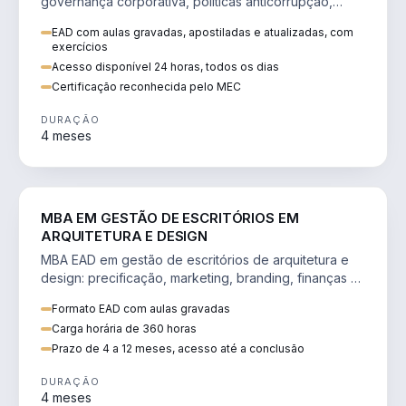
governança corporativa, políticas anticorrupção,
melhoria contínua e IA aplicada a processos.
EAD com aulas gravadas, apostiladas e atualizadas, com
exercícios
Acesso disponível 24 horas, todos os dias
Certificação reconhecida pelo MEC
DURAÇÃO
4 meses
ENGENHARIA
MBA EM GESTÃO DE ESCRITÓRIOS EM
ARQUITETURA E DESIGN
MBA EAD em gestão de escritórios de arquitetura e
design: precificação, marketing, branding, finanças e
gestão de equipes criativas.
Formato EAD com aulas gravadas
Carga horária de 360 horas
Prazo de 4 a 12 meses, acesso até a conclusão
DURAÇÃO
4 meses