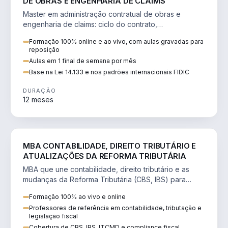
DE OBRAS E ENGENHARIA DE CLAIMS
Master em administração contratual de obras e
engenharia de claims: ciclo do contrato,
fundamentação de pleitos, delay analysis e FIDIC.
Formação 100% online e ao vivo, com aulas gravadas para
reposição
Aulas em 1 final de semana por mês
Base na Lei 14.133 e nos padrões internacionais FIDIC
DURAÇÃO
12 meses
DIREITO
MBA CONTABILIDADE, DIREITO TRIBUTÁRIO E
ATUALIZAÇÕES DA REFORMA TRIBUTÁRIA
MBA que une contabilidade, direito tributário e as
mudanças da Reforma Tributária (CBS, IBS) para
atuação estratégica no novo cenário.
Formação 100% ao vivo e online
Professores de referência em contabilidade, tributação e
legislação fiscal
Cobertura de CBS, IBS, ITCMD e compliance fiscal