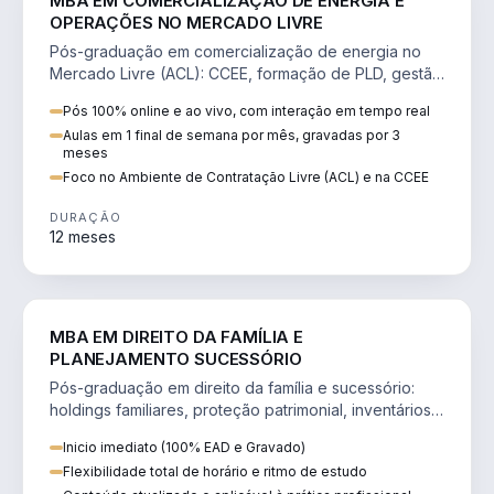
MBA EM COMERCIALIZAÇÃO DE ENERGIA E
OPERAÇÕES NO MERCADO LIVRE
Pós-graduação em comercialização de energia no
Mercado Livre (ACL): CCEE, formação de PLD, gestão
de risco e migração de clientes.
Pós 100% online e ao vivo, com interação em tempo real
Aulas em 1 final de semana por mês, gravadas por 3
meses
Foco no Ambiente de Contratação Livre (ACL) e na CCEE
DURAÇÃO
12 meses
DIREITO
MBA EM DIREITO DA FAMÍLIA E
PLANEJAMENTO SUCESSÓRIO
Pós-graduação em direito da família e sucessório:
holdings familiares, proteção patrimonial, inventários
e tributação da sucessão.
Inicio imediato (100% EAD e Gravado)
Flexibilidade total de horário e ritmo de estudo