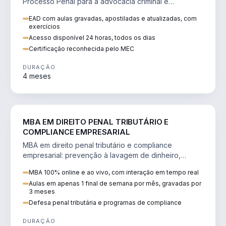
Processo Penal para a advocacia criminal e
concursos jurídicos.
EAD com aulas gravadas, apostiladas e atualizadas, com
exercícios
Acesso disponível 24 horas, todos os dias
Certificação reconhecida pelo MEC
DURAÇÃO
4 meses
DIREITO
MBA EM DIREITO PENAL TRIBUTÁRIO E
COMPLIANCE EMPRESARIAL
MBA em direito penal tributário e compliance
empresarial: prevenção à lavagem de dinheiro,
crimes tributários e auditoria.
MBA 100% online e ao vivo, com interação em tempo real
Aulas em apenas 1 final de semana por mês, gravadas por
3 meses
Defesa penal tributária e programas de compliance
DURAÇÃO