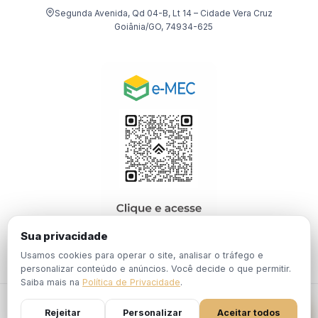
Segunda Avenida, Qd 04-B, Lt 14 – Cidade Vera Cruz
Goiânia/GO, 74934-625
Sua privacidade
Usamos cookies para operar o site, analisar o tráfego e
personalizar conteúdo e anúncios. Você decide o que permitir.
Saiba mais na
Política de Privacidade
.
© 2026 EBPÓS. Todos os direitos reservados.
Rejeitar
Personalizar
Aceitar todos
Política de
Termos de
Portaria Nº 1.201, de 19 de Dezembro de