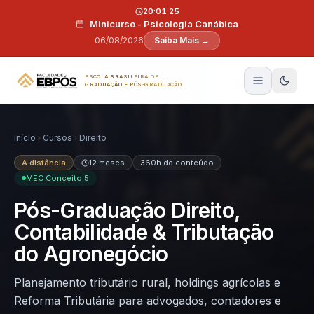
Pular para o conteúdo
20:01:24
Minicurso - Psicologia Canábica
06/08/2026
Saiba Mais →
ESCOLA BRASILEIRA DE
GRADUAÇÃO E PÓS-GRADUAÇÃO
Início
Cursos
Direito
A distância
12 meses
360h de conteúdo
MEC Conceito 5
Pós-Graduação Direito,
Contabilidade & Tributação
do Agronegócio
Planejamento tributário rural, holdings agrícolas e
Reforma Tributária para advogados, contadores e