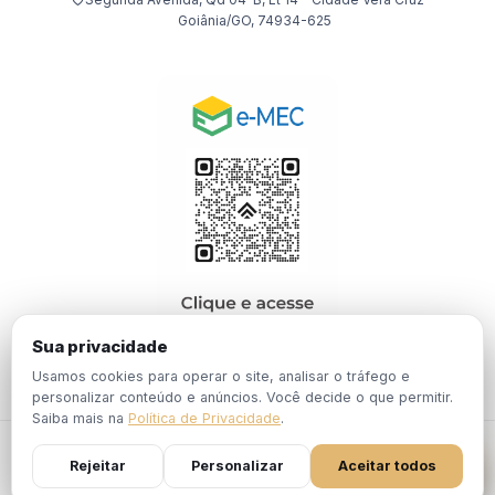
Goiânia/GO, 74934-625
Sua privacidade
Usamos cookies para operar o site, analisar o tráfego e
personalizar conteúdo e anúncios. Você decide o que permitir.
Saiba mais na
Política de Privacidade
.
© 2026 EBPÓS. Todos os direitos reservados.
Rejeitar
Personalizar
Aceitar todos
Política de
Termos de
Portaria Nº 1.201, de 19 de Dezembro de
Privacidade
Uso
2024