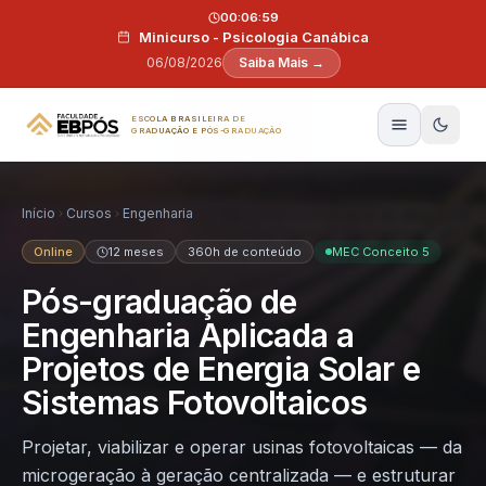
Pular para o conteúdo
00:06:58
Minicurso - Psicologia Canábica
06/08/2026
Saiba Mais →
ESCOLA BRASILEIRA DE
GRADUAÇÃO E PÓS-GRADUAÇÃO
Início
Cursos
Engenharia
Online
12 meses
360h de conteúdo
MEC Conceito 5
Pós-graduação de
Engenharia Aplicada a
Projetos de Energia Solar e
Sistemas Fotovoltaicos
Projetar, viabilizar e operar usinas fotovoltaicas — da
microgeração à geração centralizada — e estruturar