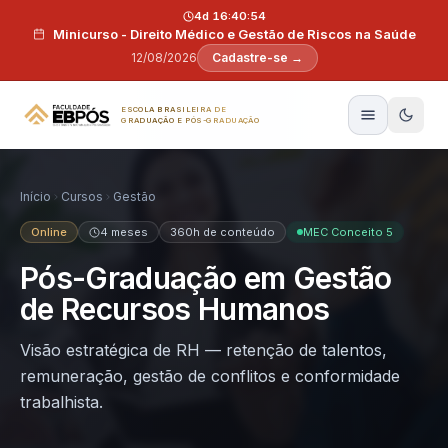
Pular para o conteúdo
4d 16:40:53
Minicurso - Direito Médico e Gestão de Riscos na Saúde
12/08/2026
Cadastre-se →
ESCOLA BRASILEIRA DE
GRADUAÇÃO E PÓS-GRADUAÇÃO
Início
Cursos
Gestão
Online
4 meses
360h de conteúdo
MEC Conceito 5
Pós-Graduação em Gestão
de Recursos Humanos
Visão estratégica de RH — retenção de talentos,
remuneração, gestão de conflitos e conformidade
trabalhista.