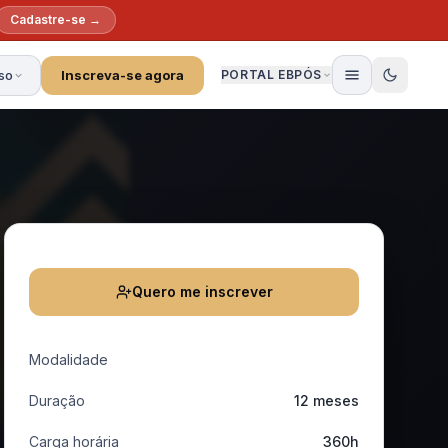
Cadastre-se →
so
Inscreva-se agora
PORTAL EBPÓS
Quero me inscrever
Modalidade
Duração
12 meses
Carga horária
360h