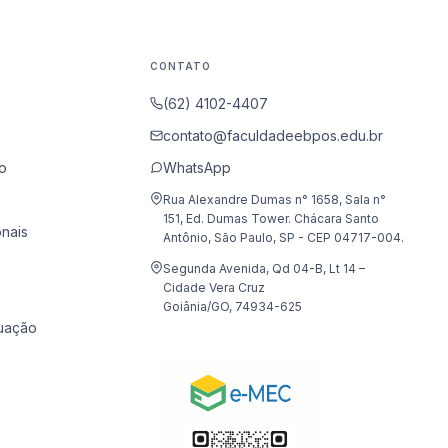
CONTATO
(62) 4102-4407
contato@faculdadeebpos.edu.br
o
WhatsApp
Rua Alexandre Dumas n° 1658, Sala n°
151, Ed. Dumas Tower. Chácara Santo
onais
Antônio, São Paulo, SP - CEP 04717-004.
Segunda Avenida, Qd 04-B, Lt 14 –
Cidade Vera Cruz
Goiânia/GO, 74934-625
uação