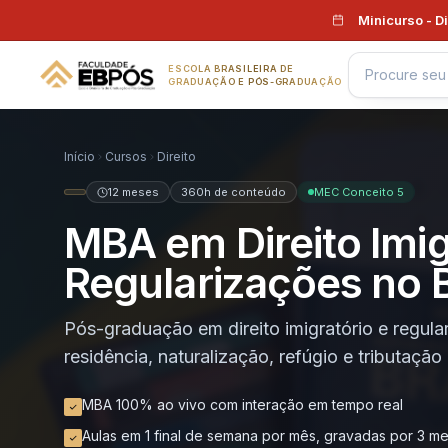
Pular para o conteúdo
Minicurso - D
ESCOLA BRASILEIRA DE
GRADUAÇÃO E PÓS-GRADUAÇÃO
Início
Cursos
Direito
12 meses
360h de conteúdo
MEC Conceito 5
MBA em Direito Imig
Regularizações no B
Pós-graduação em direito imigratório e regular
residência, naturalização, refúgio e tributação
MBA 100% ao vivo com interação em tempo real
Aulas em 1 final de semana por mês, gravadas por 3 m