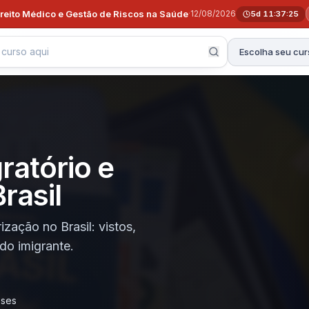
ireito Médico e Gestão de Riscos na Saúde
·
12/08/2026
5d 11:37:24
Escolha seu cur
ratório e
rasil
ização no Brasil: vistos,
 do imigrante.
eses