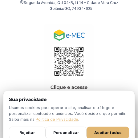
Segunda Avenida, Qd 04-B, Lt 14 – Cidade Vera Cruz
Goiânia/GO, 74934-625
Sua privacidade
Usamos cookies para operar o site, analisar o tráfego e
personalizar conteúdo e anúncios. Você decide o que permitir.
Saiba mais na
Política de Privacidade
.
© 2026 EBPÓS. Todos os direitos reservados.
Rejeitar
Personalizar
Aceitar todos
Política de
Termos de
Portaria Nº 1.201, de 19 de Dezembro de