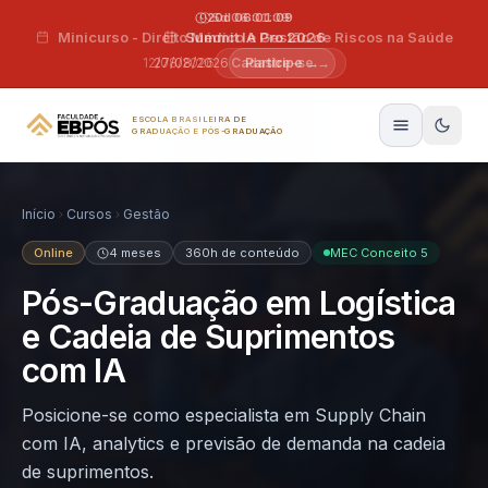
Pular para o conteúdo
20d 06:01:08
Summit IA Pro 2026
27/08/2026
Participe →
ESCOLA BRASILEIRA DE
GRADUAÇÃO E PÓS-GRADUAÇÃO
Início
Cursos
Gestão
Online
4 meses
360h de conteúdo
MEC Conceito 5
Pós-Graduação em Logística
e Cadeia de Suprimentos
com IA
Posicione-se como especialista em Supply Chain
com IA, analytics e previsão de demanda na cadeia
de suprimentos.