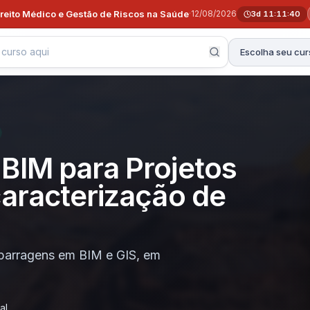
ireito Médico e Gestão de Riscos na Saúde
·
12/08/2026
3d 11:11:38
Escolha seu cur
BIM para Projetos
aracterização de
 barragens em BIM e GIS, em
al