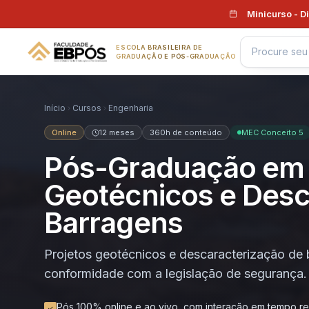
Pular para o conteúdo
Minicurso - D
ESCOLA BRASILEIRA DE
GRADUAÇÃO E PÓS-GRADUAÇÃO
Início
Cursos
Engenharia
Online
12 meses
360h de conteúdo
MEC Conceito 5
Pós-Graduação em 
Geotécnicos e Desc
Barragens
Projetos geotécnicos e descaracterização de
conformidade com a legislação de segurança.
Pós 100% online e ao vivo, com interação em tempo re