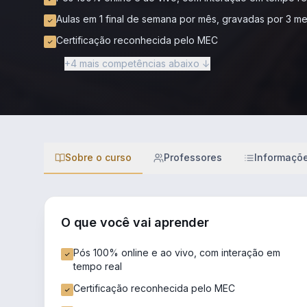
Aulas em 1 final de semana por mês, gravadas por 3 m
Certificação reconhecida pelo MEC
+4 mais competências abaixo ↓
Sobre o curso
Professores
Informaçõ
O que você vai aprender
Pós 100% online e ao vivo, com interação em
tempo real
Certificação reconhecida pelo MEC