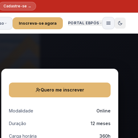
Cadastre-se →
so
Inscreva-se agora
PORTAL EBPÓS
Quero me inscrever
Modalidade
Online
Duração
12 meses
Carga horária
360h