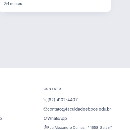
4 meses
CONTATO
(62) 4102-4407
contato@faculdadeebpos.edu.br
o
WhatsApp
Rua Alexandre Dumas n° 1658, Sala n°