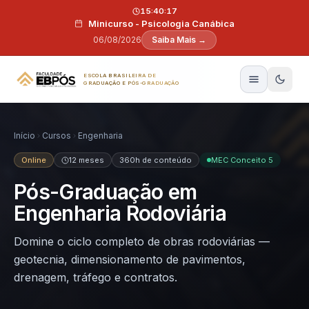
Pular para o conteúdo
15:40:16
Minicurso - Psicologia Canábica
06/08/2026
Saiba Mais →
ESCOLA BRASILEIRA DE
GRADUAÇÃO E PÓS-GRADUAÇÃO
Início
Cursos
Engenharia
Online
12 meses
360h de conteúdo
MEC Conceito 5
Pós-Graduação em
Engenharia Rodoviária
Domine o ciclo completo de obras rodoviárias —
geotecnia, dimensionamento de pavimentos,
drenagem, tráfego e contratos.