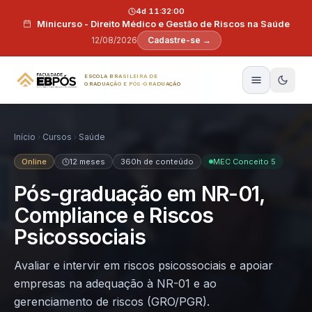
Pular para o conteúdo
19d 11:31:59
4d 11:31:59
Minicurso - Direito Médico e Gestão de Riscos na Saúde
Summit IA Pro 2026
12/08/2026
27/08/2026
Cadastre-se →
Participe →
ESCOLA BRASILEIRA DE
GRADUAÇÃO E PÓS-GRADUAÇÃO
Início
Cursos
Saúde
Online
12 meses
360h de conteúdo
MEC Conceito 5
Pós-graduação em NR-01,
Compliance e Riscos
Psicossociais
Avaliar e intervir em riscos psicossociais e apoiar
empresas na adequação à NR-01 e ao
gerenciamento de riscos (GRO/PGR).