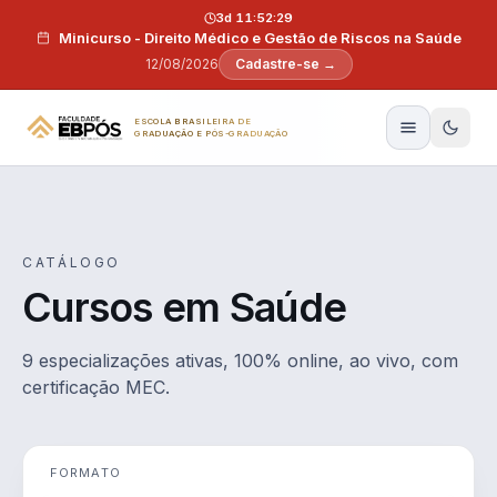
Pular para o conteúdo
3d 11:52:29
Minicurso - Direito Médico e Gestão de Riscos na Saúde
12/08/2026
Cadastre-se →
ESCOLA BRASILEIRA DE
GRADUAÇÃO E PÓS-GRADUAÇÃO
CATÁLOGO
Cursos em Saúde
9 especializações ativas, 100% online, ao vivo, com
certificação MEC.
FORMATO