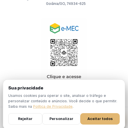
Goiânia/GO, 74934-625
Sua privacidade
Usamos cookies para operar o site, analisar o tráfego e
personalizar conteúdo e anúncios. Você decide o que permitir.
Saiba mais na
Política de Privacidade
.
© 2026 EBPÓS. Todos os direitos reservados.
Rejeitar
Personalizar
Aceitar todos
Política de
Termos de
Portaria Nº 1.201, de 19 de Dezembro de
Privacidade
Uso
2024