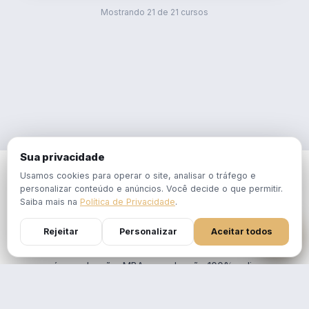
Mostrando
21
de
21
cursos
Sua privacidade
Usamos cookies para operar o site, analisar o tráfego e
personalizar conteúdo e anúncios. Você decide o que permitir.
Saiba mais na
Política de Privacidade
.
Rejeitar
Personalizar
Aceitar todos
Faculdade EBPÓS de Gestão e Tecnologia,
pós-graduação, MBA e graduação 100% online
ao vivo, Conceito 5 no MEC. Professores que
vivem o mercado.