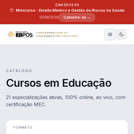
Pular para o conteúdo
4d 03:21:00
Minicurso - Direito Médico e Gestão de Riscos na Saúde
12/08/2026
Cadastre-se →
ESCOLA BRASILEIRA DE
GRADUAÇÃO E PÓS-GRADUAÇÃO
CATÁLOGO
Cursos em Educação
21 especializações ativas, 100% online, ao vivo, com
certificação MEC.
FORMATO